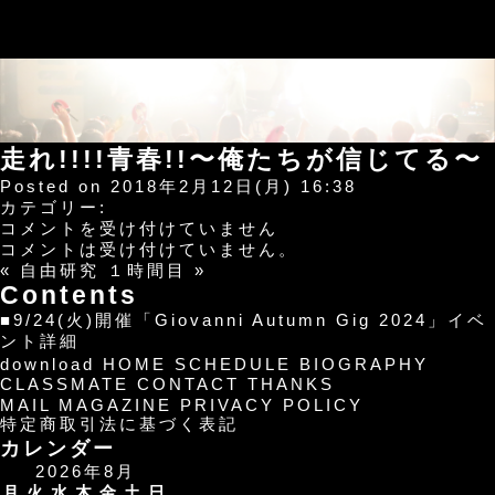
走れ!!!!青春!!〜俺たちが信じてる〜
Posted on 2018年2月12日(月) 16:38
カテゴリー:
走
コメントを受け付けていません
れ!!!!
コメントは受け付けていません。
青
«
自由研究
１時間目
»
春!!〜
Contents
俺
■9/24(火)開催「Giovanni Autumn Gig 2024」イベ
た
ント詳細
ち
download
HOME
SCHEDULE
BIOGRAPHY
が
CLASSMATE
CONTACT
THANKS
信
MAIL MAGAZINE
PRIVACY POLICY
じ
特定商取引法に基づく表記
て
カレンダー
る〜
2026年8月
は
月
火
水
木
金
土
日