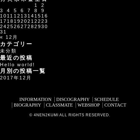
1
2
3
4
5
6
7
8
9
10
11
12
13
14
15
16
17
18
19
20
21
22
23
24
25
26
27
28
29
30
31
« 12月
カテゴリー
未分類
最近の投稿
Hello world!
月別の投稿一覧
2017年12月
INFORMATION
DISCOGRAPHY
SCHEDULE
BIOGRAPHY
CLASSMATE
WEBSHOP
CONTACT
© 4NEN2KUMI ALL RIGHTS RESERVED.