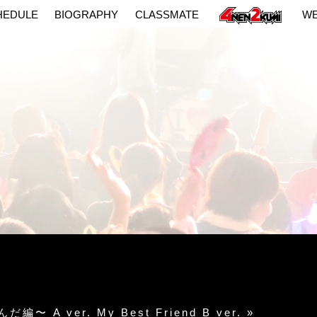
HEDULE
BIOGRAPHY
CLASSMATE
W
だ編〜 A ver.
My Best Friend B ver.
»