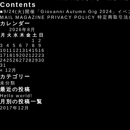
A
Contents
ver.
■9/24(火)開催「Giovanni Autumn Gig 2024」
は
特定商取引法
MAIL MAGAZINE
PRIVACY POLICY
カレンダー
2026年8月
月
火
水
木
金
土
日
1
2
3
4
5
6
7
8
9
10
11
12
13
14
15
16
17
18
19
20
21
22
23
24
25
26
27
28
29
30
31
« 12月
カテゴリー
未分類
最近の投稿
Hello world!
月別の投稿一覧
2017年12月