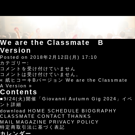
We are the Classmate B
Version
Posted on 2018年2月12日(月) 17:10
カテゴリー:
We
コメントを受け付けていません
are
コメントは受け付けていません。
the
«
紙ヒコーキBバージョン
We are the Classmate
Classmate
A Version
»
B
Contents
Version
■9/24(火)開催「Giovanni Autumn Gig 2024」イベ
は
ント詳細
download
HOME
SCHEDULE
BIOGRAPHY
CLASSMATE
CONTACT
THANKS
MAIL MAGAZINE
PRIVACY POLICY
特定商取引法に基づく表記
カレンダー