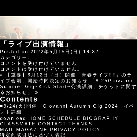
「ライブ出演情報」
Posted on 2022年5月15日(日) 19:32
カテゴリー:
「ラ
コメントを受け付けていません
イ
コメントは受け付けていません。
ブ
«
【重要】6月12日（日）開催「青春ライブ‼︎‼︎」のラ
出
イブ会場、開始時間決定のお知らせ
「8.25Giovanni
演
Summer Gig~Kick Start~公演詳細、チケットに関す
情
るお知らせ」
»
報」
Contents
は
■9/24(火)開催「Giovanni Autumn Gig 2024」イベ
ント詳細
download
HOME
SCHEDULE
BIOGRAPHY
CLASSMATE
CONTACT
THANKS
MAIL MAGAZINE
PRIVACY POLICY
特定商取引法に基づく表記