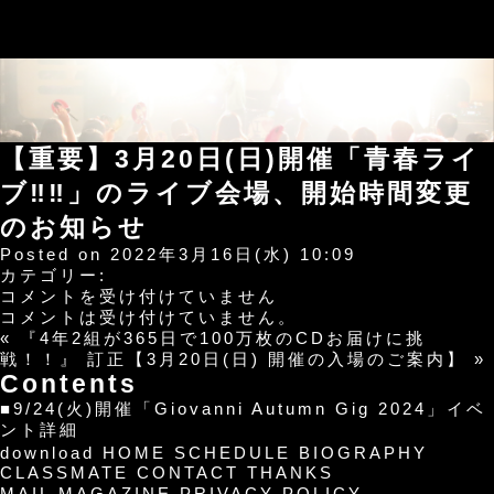
【重要】3月20日(日)開催「青春ライ
ブ‼︎‼︎」のライブ会場、開始時間変更
のお知らせ
Posted on 2022年3月16日(水) 10:09
カテゴリー:
【重
コメントを受け付けていません
要】
コメントは受け付けていません。
3
«
『4年2組が365日で100万枚のCDお届けに挑
月
戦！！』
訂正【3月20日(日) 開催の入場のご案内】
»
20
Contents
日
■9/24(火)開催「Giovanni Autumn Gig 2024」イベ
(日)
ント詳細
開
download
HOME
SCHEDULE
BIOGRAPHY
催
CLASSMATE
CONTACT
THANKS
「青
MAIL MAGAZINE
PRIVACY POLICY