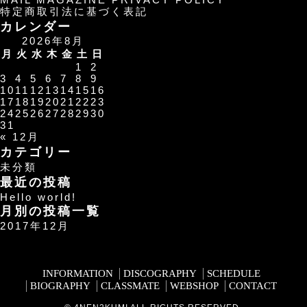
春
特定商取引法に基づく表記
ラ
カレンダー
イ
2026年8月
ブ‼︎‼︎」
月
火
水
木
金
土
日
の
1
2
ラ
3
4
5
6
7
8
9
イ
10
11
12
13
14
15
16
ブ
17
18
19
20
21
22
23
会
24
25
26
27
28
29
30
場、
31
開
« 12月
始
カテゴリー
時
未分類
間
最近の投稿
変
Hello world!
更
月別の投稿一覧
の
お
2017年12月
知
ら
せ
INFORMATION
DISCOGRAPHY
SCHEDULE
は
BIOGRAPHY
CLASSMATE
WEBSHOP
CONTACT