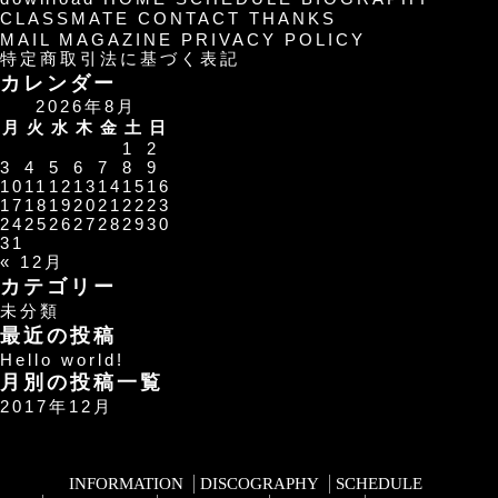
ダ
CLASSMATE
CONTACT
THANKS
ル」
MAIL MAGAZINE
PRIVACY POLICY
3
特定商取引法に基づく表記
月
カレンダー
度
2026年8月
エ
月
火
水
木
金
土
日
ン
1
2
デ
3
4
5
6
7
8
9
ィ
10
11
12
13
14
15
16
ン
17
18
19
20
21
22
23
グ
24
25
26
27
28
29
30
テ
31
ー
« 12月
マ
カテゴリー
に
未分類
決
最近の投稿
定！
Hello world!
は
月別の投稿一覧
2017年12月
INFORMATION
DISCOGRAPHY
SCHEDULE