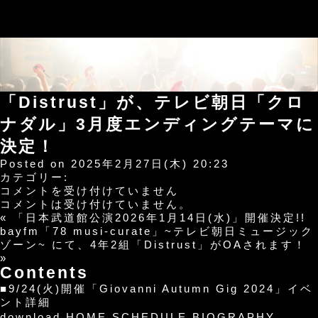
「Distrust」が、テレビ朝日「クロ
ナダル」3月度エンディングテーマに
決定！
Posted on 2025年2月27日(木) 20:23
カテゴリー:
「Distrust」
コメントを受け付けていません
が、
コメントは受け付けていません。
テ
«
「日本武道館公演2026年1月14日(水)」開催決定!!
レ
bayfm「78 musi-curate」~テレビ朝日ミュージック
ビ
ゾーン~ にて、4年2組「Distrust」がOAされます！
朝
»
Contents
日
「ク
■9/24(火)開催「Giovanni Autumn Gig 2024」イベ
ロ
ント詳細
ナ
download
HOME
SCHEDULE
BIOGRAPHY