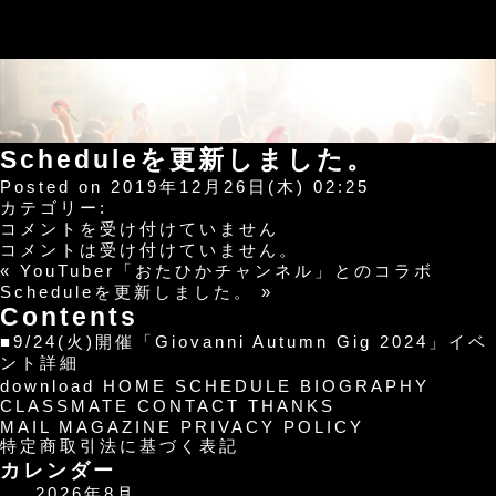
Scheduleを更新しました。
Posted on 2019年12月26日(木) 02:25
カテゴリー:
Schedule
コメントを受け付けていません
を
コメントは受け付けていません。
更
«
YouTuber「おたひかチャンネル」とのコラボ
新
Scheduleを更新しました。
»
し
Contents
ま
■9/24(火)開催「Giovanni Autumn Gig 2024」イベ
し
ント詳細
た。
download
HOME
SCHEDULE
BIOGRAPHY
は
CLASSMATE
CONTACT
THANKS
MAIL MAGAZINE
PRIVACY POLICY
特定商取引法に基づく表記
カレンダー
2026年8月