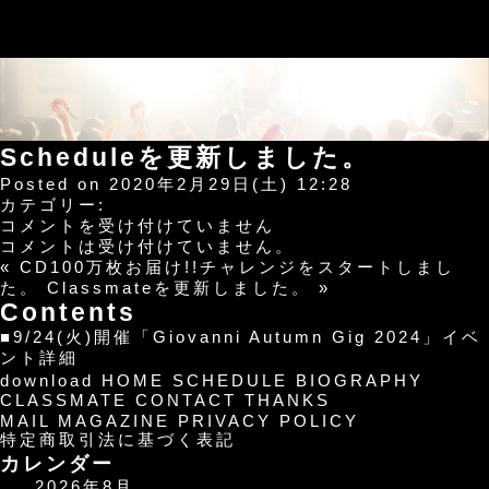
Scheduleを更新しました。
Posted on 2020年2月29日(土) 12:28
カテゴリー:
Schedule
コメントを受け付けていません
を
コメントは受け付けていません。
更
«
CD100万枚お届け!!チャレンジをスタートしまし
新
た。
Classmateを更新しました。
»
し
Contents
ま
■9/24(火)開催「Giovanni Autumn Gig 2024」イベ
し
ント詳細
た。
download
HOME
SCHEDULE
BIOGRAPHY
は
CLASSMATE
CONTACT
THANKS
MAIL MAGAZINE
PRIVACY POLICY
特定商取引法に基づく表記
カレンダー
2026年8月