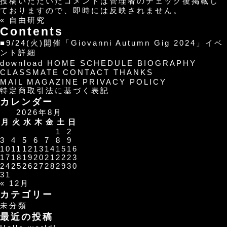
投稿いただいたコメントは管理者のチェック後掲載し
ておりますので、即時には反映されません。
«
自由研究
Contents
■9/24(火)開催「Giovanni Autumn Gig 2024」イベ
ント詳細
download
HOME
SCHEDULE
BIOGRAPHY
CLASSMATE
CONTACT
THANKS
MAIL MAGAZINE
PRIVACY POLICY
特定商取引法に基づく表記
カレンダー
2026年8月
月
火
水
木
金
土
日
1
2
3
4
5
6
7
8
9
10
11
12
13
14
15
16
17
18
19
20
21
22
23
24
25
26
27
28
29
30
31
« 12月
カテゴリー
未分類
最近の投稿