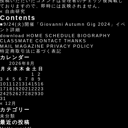
投稿いただいたコメントは管理者のチェック後掲載し
ておりますので、即時には反映されません。
«
自由研究
Contents
■9/24(火)開催「Giovanni Autumn Gig 2024」イベ
ント詳細
download
HOME
SCHEDULE
BIOGRAPHY
CLASSMATE
CONTACT
THANKS
MAIL MAGAZINE
PRIVACY POLICY
特定商取引法に基づく表記
カレンダー
2026年8月
月
火
水
木
金
土
日
1
2
3
4
5
6
7
8
9
10
11
12
13
14
15
16
17
18
19
20
21
22
23
24
25
26
27
28
29
30
31
« 12月
カテゴリー
未分類
最近の投稿