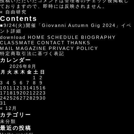
投稿いただいたコメントは管理者のチェック後掲載し
ておりますので、即時には反映されません。
«
自由研究
Contents
■9/24(火)開催「Giovanni Autumn Gig 2024」イベ
ント詳細
download
HOME
SCHEDULE
BIOGRAPHY
CLASSMATE
CONTACT
THANKS
MAIL MAGAZINE
PRIVACY POLICY
特定商取引法に基づく表記
カレンダー
2026年8月
月
火
水
木
金
土
日
1
2
3
4
5
6
7
8
9
10
11
12
13
14
15
16
17
18
19
20
21
22
23
24
25
26
27
28
29
30
31
« 12月
カテゴリー
未分類
最近の投稿