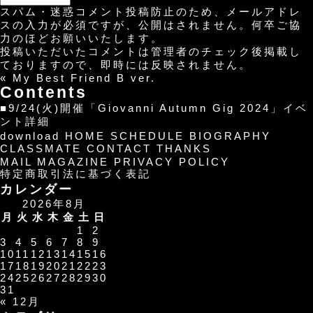
スパム・迷惑コメント投稿防止のため、メールアドレ
スの入力が必須ですが、公開はされません。何卒ご協
力のほどお願いいたします。
投稿いただいたコメントは管理者のチェック後掲載し
ておりますので、即時には反映されません。
«
My Best Friend B ver.
Contents
■9/24(火)開催「Giovanni Autumn Gig 2024」イベ
ント詳細
download
HOME
SCHEDULE
BIOGRAPHY
CLASSMATE
CONTACT
THANKS
MAIL MAGAZINE
PRIVACY POLICY
特定商取引法に基づく表記
カレンダー
2026年8月
月
火
水
木
金
土
日
1
2
3
4
5
6
7
8
9
10
11
12
13
14
15
16
17
18
19
20
21
22
23
24
25
26
27
28
29
30
31
« 12月